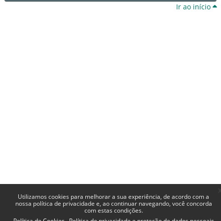
Ir ao início
Utilizamos cookies para melhorar a sua experiência, de acordo com a
nossa política de privacidade e, ao continuar navegando, você concorda
com estas condições.
Política de Cookies
Política de privacidade e proteção de dados pessoais