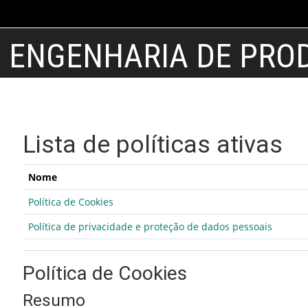
Ir para o conteúdo principal
ENGENHARIA DE PRO
Lista de políticas ativas
Nome
Política de Cookies
Política de privacidade e proteção de dados pessoais
Política de Cookies
Resumo